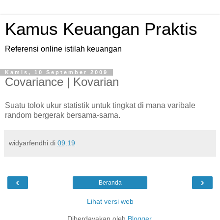
Kamus Keuangan Praktis
Referensi online istilah keuangan
Kamis, 10 September 2009
Covariance | Kovarian
Suatu tolok ukur statistik untuk tingkat di mana varibale
random bergerak bersama-sama.
widyarfendhi
di
09.19
‹
›
Beranda
Lihat versi web
Diberdayakan oleh
Blogger
.