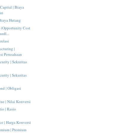
Capital | Biaya
ri
 Biaya Hutang
l (Opportunity Cost
urdl...
relasi
ucturing |
asi Perusahaan
urity | Sekuritas
urity | Sekuritas
nd | Obligasi
ue | Nilai Konversi
io | Rasio
ce | Harga Konversi
emium | Premium