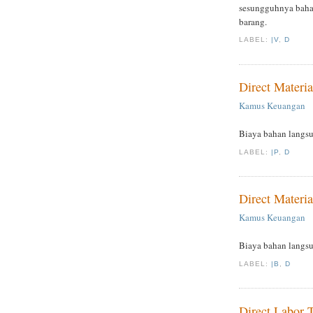
sesungguhnya baha
barang.
LABEL:
|V
,
D
Direct Materi
Kamus Keuangan
Biaya bahan langsu
LABEL:
|P
,
D
Direct Materi
Kamus Keuangan
Biaya bahan langsu
LABEL:
|B
,
D
Direct Labor 