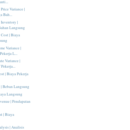
nti...
 Price Variance |
a Bah...
 Inventory |
 Bahan Langsung
 Cost | Biaya
sung
ime Variance |
Pekerja L...
te Variance |
 Pekerja...
ost | Biaya Pekerja
e | Beban Langsung
Biaya Langsung
evenue | Pendapatan
st | Biaya
alysis | Analisis