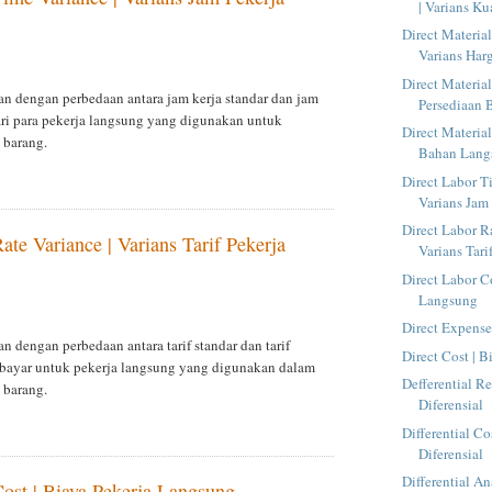
| Varians Kua
Direct Material
Varians Harg
Direct Material
an dengan perbedaan antara jam kerja standar dan jam
Persediaan
ari para pekerja langsung yang digunakan untuk
Direct Material
 barang.
Bahan Lang
Direct Labor T
Varians Jam 
Direct Labor Ra
ate Variance | Varians Tarif Pekerja
Varians Tarif
Direct Labor C
Langsung
Direct Expens
n dengan perbedaan antara tarif standar dan tarif
Direct Cost | 
bayar untuk pekerja langsung yang digunakan dalam
Defferential R
 barang.
Diferensial
Differential Co
Diferensial
Differential An
Cost | Biaya Pekerja Langsung