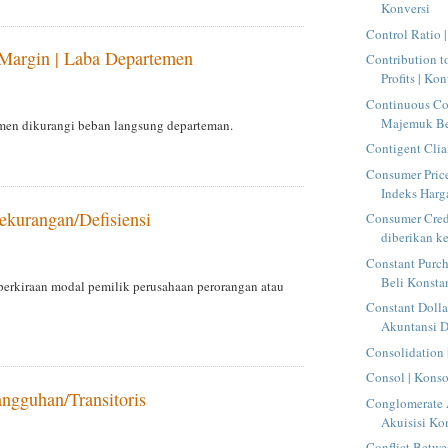
Konversi
Control Ratio 
Margin | Laba Departemen
Contribution t
Profits | Kon
Continuous C
Majemuk Be
men dikurangi beban langsung departeman.
Contigent Clia
Consumer Price
Indeks Har
ekurangan/Defisiensi
Consumer Credi
diberikan ke
Constant Purch
Beli Konsta
perkiraan modal pemilik perusahaan perorangan atau
Constant Dolla
Akuntansi D
Consolidation 
Consol | Konso
angguhan/Transitoris
Conglomerate A
Akuisisi Ko
Conflict Betw