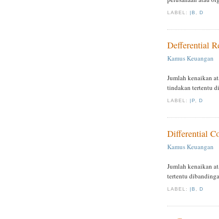
LABEL:
|B
,
D
Defferential R
Kamus Keuangan
Jumlah kenaikan at
tindakan tertentu d
LABEL:
|P
,
D
Differential Co
Kamus Keuangan
Jumlah kenaikan at
tertentu dibandinga
LABEL:
|B
,
D