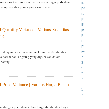
ran arus kas dari aktivitas operasi sebagai perbedaan
|L
kas operasi dan pembayaran kas operasi.
|M
|N
|O
|P
l Quantity Variance | Varians Kuantitas
|R
ng
|S
|T
|V
|W
an dengan perbedaaan antara kuantitas standar dan
ya dari bahan langsung yang digunakan dalam
A
 barang.
B
C
D
F
l Price Variance | Varians Harga Bahan
I
L
P
an dengan perbedaan antara harga standar dan harga