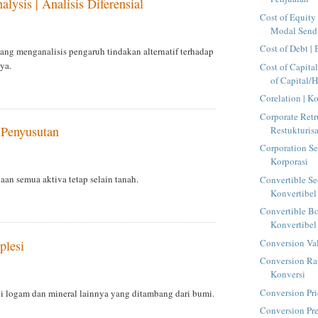
alysis | Analisis Diferensial
Cost of Equity 
Modal Sendi
Cost of Debt |
ang menganalisis pengaruh tindakan alternatif terhadap
ya.
Cost of Capita
of Capital/H
Corelation | Ko
Corporate Retr
 Penyusutan
Restukturis
Corporation Sec
Korporasi
n semua aktiva tetap selain tanah.
Convertible Sec
Konvertibel
Convertible Bo
Konvertibel
Conversion Val
plesi
Conversion Rat
Konversi
Conversion Pri
ji logam dan mineral lainnya yang ditambang dari bumi.
Conversion Pr