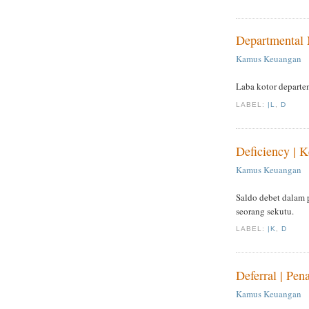
Departmental 
Kamus Keuangan
Laba kotor departe
LABEL:
|L
,
D
Deficiency | K
Kamus Keuangan
Saldo debet dalam 
seorang sekutu.
LABEL:
|K
,
D
Deferral | Pen
Kamus Keuangan