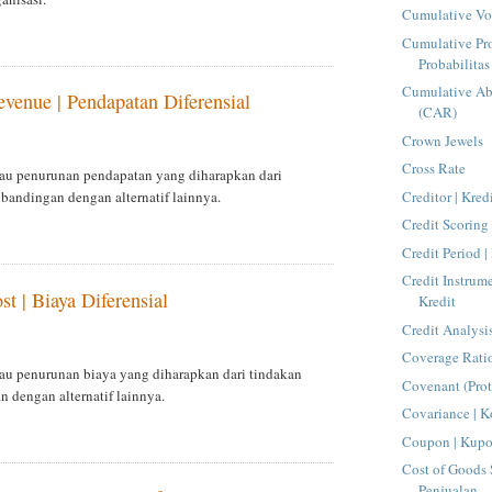
Cumulative Vo
Cumulative Pro
Probabilita
Cumulative Ab
evenue | Pendapatan Diferensial
(CAR)
Crown Jewels
Cross Rate
au penurunan pendapatan yang diharapkan dari
Creditor | Kred
ibandingan dengan alternatif lainnya.
Credit Scoring 
Credit Period |
Credit Instrum
st | Biaya Diferensial
Kredit
Credit Analysis
Coverage Rati
au penurunan biaya yang diharapkan dari tindakan
Covenant (Pro
n dengan alternatif lainnya.
Covariance | K
Coupon | Kup
Cost of Goods 
Penjualan