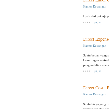
Kamus Keuangan
Upah dari pekerja 
LABEL:
|B
,
D
Direct Expens
Kamus Keuangan
Suatu beban yang s
keuntungan suatu d
pengendalian mana
LABEL:
|B
,
D
Direct Cost |
Kamus Keuangan
Suatu biaya yang da
perusahaan atau org