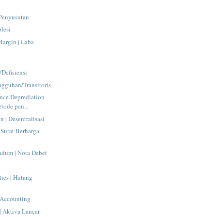
 Penyusutan
plesi
Margin | Laba
Defisiensi
angguhan/Transitoris
nce Deprediation
tode pen...
n | Desentralisasi
 Surat Berharga
dum | Nota Debet
ties | Hutang
 Accounting
 | Aktiva Lancar