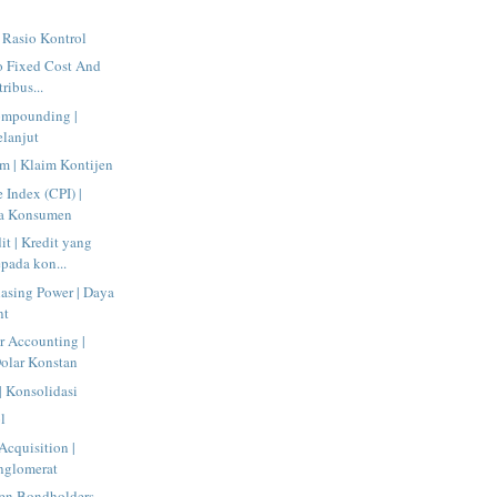
| Rasio Kontrol
o Fixed Cost And
tribus...
ompounding |
lanjut
m | Klaim Kontijen
 Index (CPI) |
ga Konsumen
t | Kredit yang
pada kon...
asing Power | Daya
nt
r Accounting |
olar Konstan
| Konsolidasi
l
cquisition |
nglomerat
een Bondholders