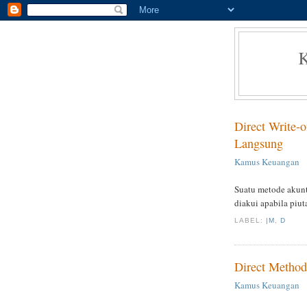
Direct Write-
Langsung
Kamus Keuangan
Suatu metode akunt
diakui apabila piut
LABEL:
|M
,
D
Direct Method
Kamus Keuangan