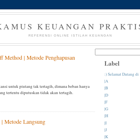
KAMUS KEUANGAN PRAKTI
REFERENSI ONLINE ISTILAH KEUANGAN
off Method | Metode Penghapusan
Label
:) Selamat Datang d
|A
ansi untuk piutang tak tertagih, dimana beban hanya
|B
ang tertentu diputuskan tidak akan tertagih.
|D
|F
|G
|H
 | Metode Langsung
|I
|J
|K