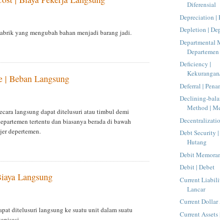
Diferensial
Depreciation |
Depletion | De
pabrik yang mengubah bahan menjadi barang jadi.
Departmental 
Departemen
Deficiency |
Kekurangan/
e | Beban Langsung
Deferral | Pen
Declining-bala
Method | Me
ecara langsung dapat ditelusuri atau timbul demi
Decentralizatio
epartemen tertentu dan biasanya berada di bawah
jer depertemen.
Debt Security |
Hutang
Debit Memoran
Debit | Debet
 Biaya Langsung
Current Liabili
Lancar
Current Dollar
pat ditelusuri langsung ke suatu unit dalam suatu
Current Assets
anisasi.