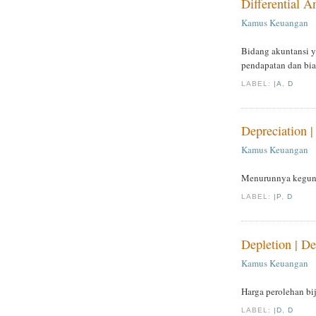
Differential An
Kamus Keuangan
Bidang akuntansi y
pendapatan dan bia
LABEL:
|A
,
D
Depreciation |
Kamus Keuangan
Menurunnya kegunaa
LABEL:
|P
,
D
Depletion | De
Kamus Keuangan
Harga perolehan bi
LABEL:
|D
,
D