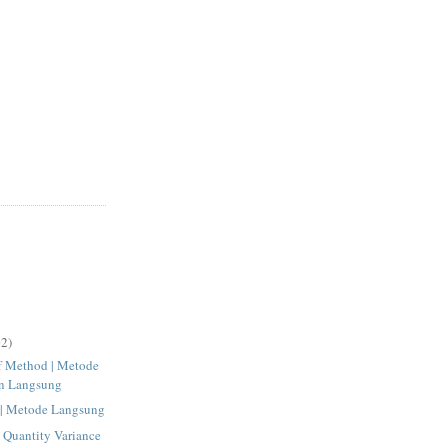
2)
ff Method | Metode
n Langsung
 | Metode Langsung
l Quantity Variance