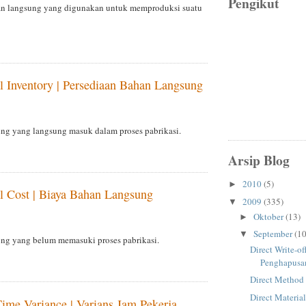
Pengikut
n langsung yang digunakan untuk memproduksi suatu
al Inventory | Persediaan Bahan Langsung
ng yang langsung masuk dalam proses pabrikasi.
Arsip Blog
2010
(5)
►
al Cost | Biaya Bahan Langsung
2009
(335)
▼
Oktober
(13)
►
September
(10
▼
ng yang belum memasuki proses pabrikasi.
Direct Write-o
Penghapusa
Direct Method
Direct Materia
Time Variance | Varians Jam Pekerja