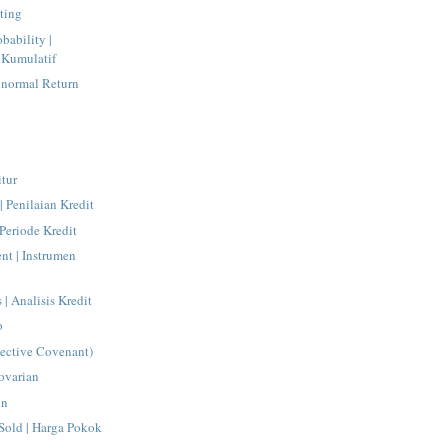
ting
bability |
s Kumulatif
normal Return
itur
| Penilaian Kredit
 Periode Kredit
ent | Instrumen
 | Analisis Kredit
o
tective Covenant)
ovarian
on
Sold | Harga Pokok