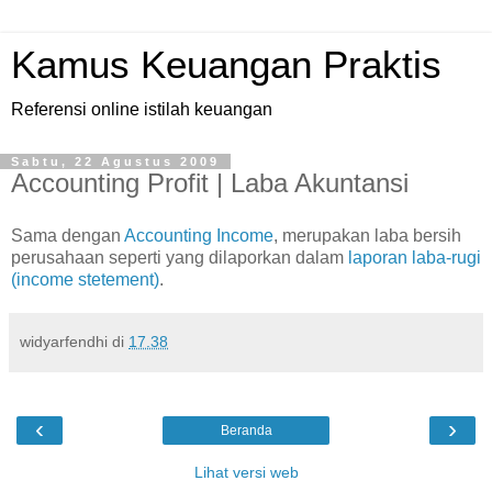
Kamus Keuangan Praktis
Referensi online istilah keuangan
Sabtu, 22 Agustus 2009
Accounting Profit | Laba Akuntansi
Sama dengan
Accounting Income
, merupakan laba bersih
perusahaan seperti yang dilaporkan dalam
laporan laba-rugi
(income stetement)
.
widyarfendhi
di
17.38
‹
›
Beranda
Lihat versi web